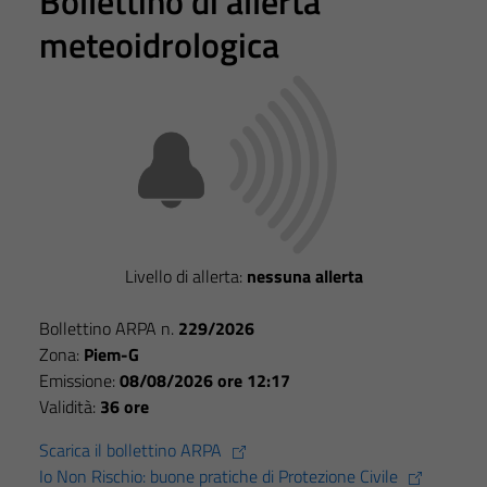
Bollettino di allerta
meteoidrologica
Livello di allerta:
nessuna allerta
Tecnici
Bollettino ARPA n.
229/2026
Questi cookie
Zona:
Piem-G
sono necessari
Emissione:
08/08/2026 ore 12:17
per il
Validità:
36 ore
funzionamento
del sito e non
Scarica il bollettino ARPA
possono
Io Non Rischio: buone pratiche di Protezione Civile