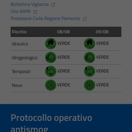
essere
Bollettino Vigilanza
disabilitati.
Sito ARPA
Questi cookie
Protezione Civile Regione Piemonte
non raccolgono
informazioni
Rischio
08/08
09/08
personali.
VERDE
VERDE
Idraulico
VERDE
VERDE
Idrogeologico
VERDE
VERDE
Temporali
VERDE
VERDE
Neve
Protocollo operativo
antismog