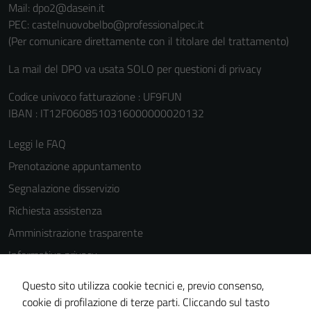
Mail: dpo2@dasein.it
PEC: castelnuovobelbo@professionalpec.it
(Per comunicare direttamente con il titolare del trattamento)
La mail del DPO va usata SOLO per questioni di privacy
Codice univoco fatturazione : UF9FUN
IBAN : IT12F0608510316000000020132
Leggi le FAQ
Prenotazione appuntamento
Segnalazione disservizio
Richiesta assistenza
Amministrazione trasparente
Informativa privacy
Tecnici
Cookie Policy
Questo sito utilizza cookie tecnici e, previo consenso,
Questi cookie
Note legali
cookie di profilazione di terze parti. Cliccando sul tasto
sono necessari