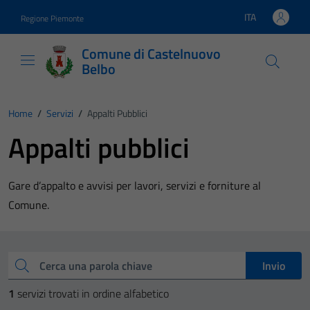
Vai ai contenuti
Vai al footer
ITA
Regione Piemonte
Lingua attiva:
Comune di Castelnuovo
Belbo
Home
/
Servizi
/
Appalti Pubblici
Appalti pubblici
Gare d’appalto e avvisi per lavori, servizi e forniture al
Comune.
Esplora tutti i servizi
Cerca una parola chiave
Invio
1
servizi trovati in ordine alfabetico