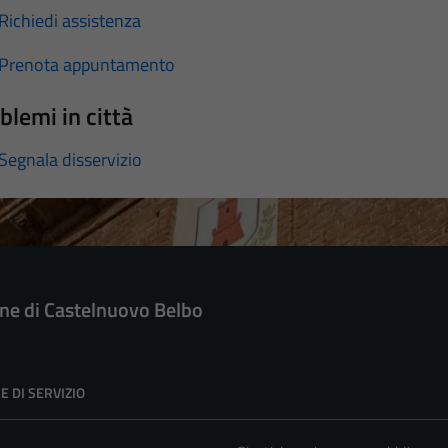
Richiedi assistenza
Prenota appuntamento
blemi in città
Segnala disservizio
e di Castelnuovo Belbo
E DI SERVIZIO