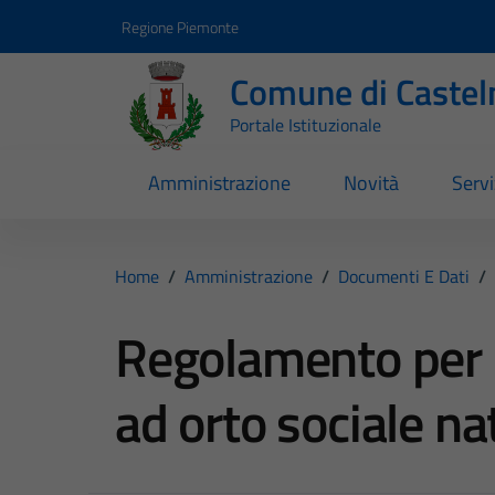
Vai ai contenuti
Vai al footer
Regione Piemonte
Comune di Castel
Portale Istituzionale
Amministrazione
Novità
Servi
Home
/
Amministrazione
/
Documenti E Dati
/
Regolamento per l
ad orto sociale na