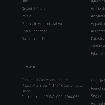
Uffici
Agricoltu
Organi di Governo
Ambient
Politici
Anagrafe 
Personale Amministrativo
Appalti p
Enti e Fondazioni
Autorizza
Documenti e Dati
Catasto,
Cultura 
Educazio
CONTATTI
Comune di Castelnuovo Belbo
Leggi le
Piazza Municipio, 1, 14043 Castelnuovo
Prenota
Belbo
Segnalazi
Codice fiscale / P. IVA: 00912840055
Richiest