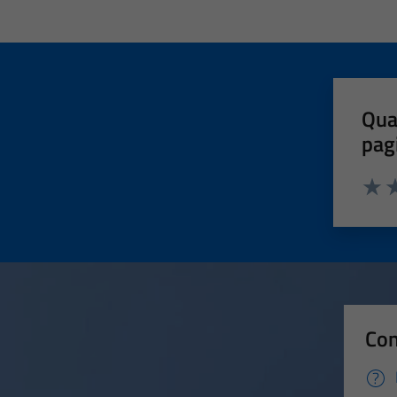
Qua
pag
Valut
Va
Con