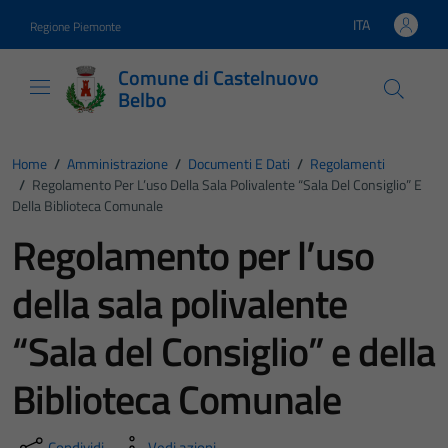
Vai ai contenuti
Vai al footer
ITA
Regione Piemonte
Lingua attiva:
Comune di Castelnuovo
Belbo
Home
/
Amministrazione
/
Documenti E Dati
/
Regolamenti
/
Regolamento Per L’uso Della Sala Polivalente “Sala Del Consiglio” E
Della Biblioteca Comunale
Regolamento per l’uso
della sala polivalente
“Sala del Consiglio” e della
Biblioteca Comunale
Condividi
Vedi azioni