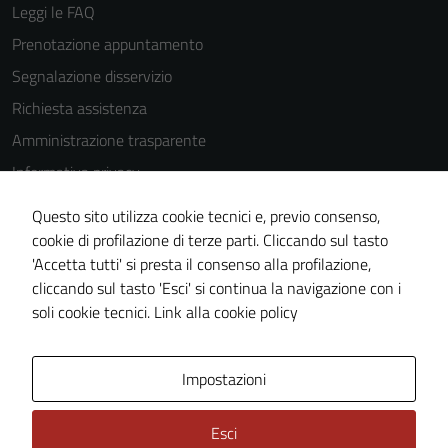
essere
Leggi le FAQ
disabilitati.
Prenotazione appuntamento
Questi cookie
Segnalazione disservizio
non raccolgono
informazioni
Richiesta assistenza
personali.
Amministrazione trasparente
Informativa privacy
Cookie Policy
Questo sito utilizza cookie tecnici e, previo consenso,
Note legali
cookie di profilazione di terze parti. Cliccando sul tasto
'Accetta tutti' si presta il consenso alla profilazione,
Dichiarazione di accessibilità
cliccando sul tasto 'Esci' si continua la navigazione con i
Piano di miglioramento del sito
soli cookie tecnici.
Link alla cookie policy
Area Privata
Impostazioni
Esci