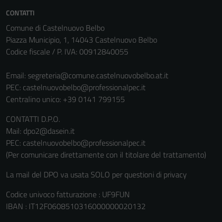
CONTATTI
Comune di Castelnuovo Belbo
Piazza Municipio, 1, 14043 Castelnuovo Belbo
Codice fiscale / P. IVA: 00912840055
Email:
segreteria@comune.castelnuovobelbo.at.it
PEC:
castelnuovobelbo@professionalpec.it
Centralino unico: +39 0141 799155
CONTATTI D.P.O.
Mail: dpo2@dasein.it
PEC: castelnuovobelbo@professionalpec.it
Tecnici
(Per comunicare direttamente con il titolare del trattamento)
Questi cookie
sono necessari
La mail del DPO va usata SOLO per questioni di privacy
per il
funzionamento
Codice univoco fatturazione : UF9FUN
del sito e non
IBAN : IT12F0608510316000000020132
possono