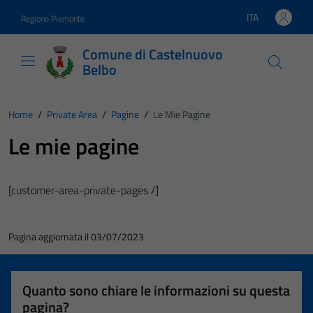
Vai ai contenuti
Vai al footer
ITA
Regione Piemonte
Lingua attiva:
Comune di Castelnuovo
Belbo
Home
/
Private Area
/
Pagine
/
Le Mie Pagine
Le mie pagine
[customer-area-private-pages /]
Pagina aggiornata il 03/07/2023
Quanto sono chiare le informazioni su questa
pagina?