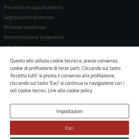
Prenotazione appuntamento
Segnalazione disservizio
Richiesta assistenza
Amministrazione trasparente
Informativa privacy
Cookie Policy
Questo sito utilizza cookie tecnici e, previo consenso,
Note legali
cookie di profilazione di terze parti. Cliccando sul tasto
'Accetta tutti' si presta il consenso alla profilazione,
Dichiarazione di accessibilità
cliccando sul tasto 'Esci' si continua la navigazione con i
Tecnici
Piano di miglioramento del sito
soli cookie tecnici.
Link alla cookie policy
Questi cookie
sono necessari
per il
Area Privata
Impostazioni
funzionamento
del sito e non
Esci
possono
essere