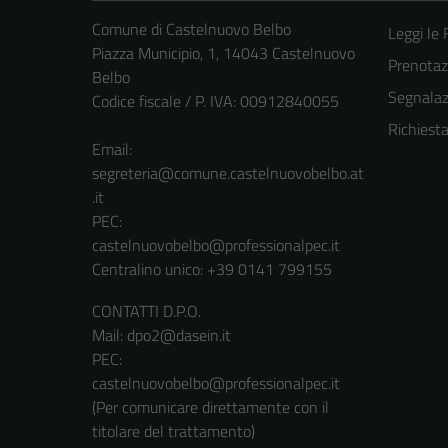
Comune di Castelnuovo Belbo
Leggi le
Piazza Municipio, 1, 14043 Castelnuovo
Prenota
Belbo
Segnalazi
Codice fiscale / P. IVA: 00912840055
Richiest
Email:
segreteria@comune.castelnuovobelbo.at
.it
PEC:
castelnuovobelbo@professionalpec.it
Centralino unico: +39 0141 799155
CONTATTI D.P.O.
Mail: dpo2@dasein.it
PEC:
castelnuovobelbo@professionalpec.it
(Per comunicare direttamente con il
titolare del trattamento)