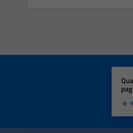
Qua
pag
Valut
Va