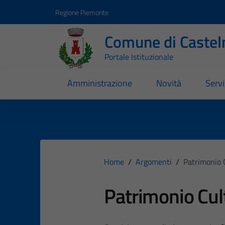
Vai ai contenuti
Vai al footer
Regione Piemonte
Comune di Castel
Portale Istituzionale
Amministrazione
Novità
Servi
Home
/
Argomenti
/
Patrimonio 
Patrimonio Cul