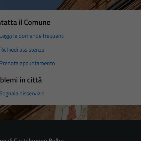
tatta il Comune
Leggi le domande frequenti
Richiedi assistenza
Prenota appuntamento
blemi in città
Segnala disservizio
e di Castelnuovo Belbo