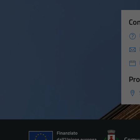
Con
Pro
Comun