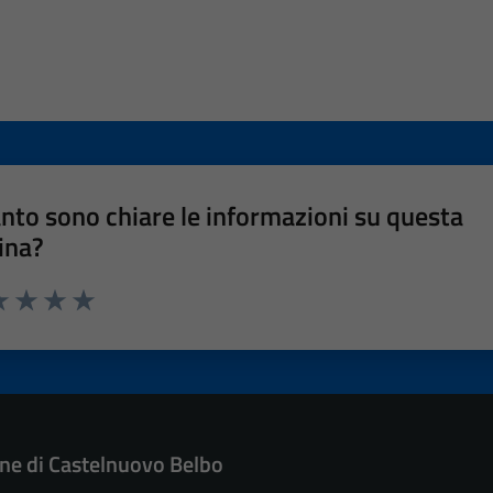
nto sono chiare le informazioni su questa
ina?
a 1 stelle su 5
luta 2 stelle su 5
Valuta 3 stelle su 5
Valuta 4 stelle su 5
Valuta 5 stelle su 5
e di Castelnuovo Belbo