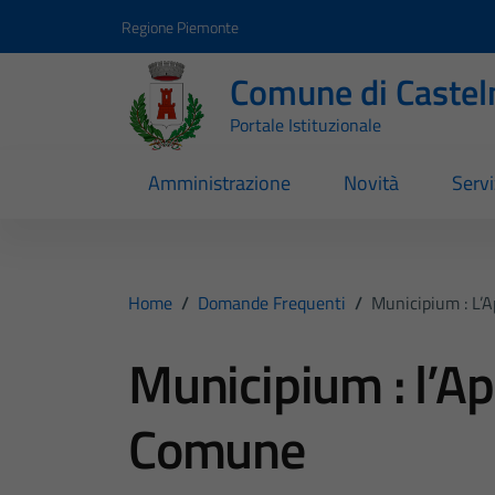
Vai ai contenuti
Vai al footer
Regione Piemonte
Comune di Castel
Portale Istituzionale
Amministrazione
Novità
Servi
Home
/
Domande Frequenti
/
Municipium : L’A
Municipium : l’App
Comune