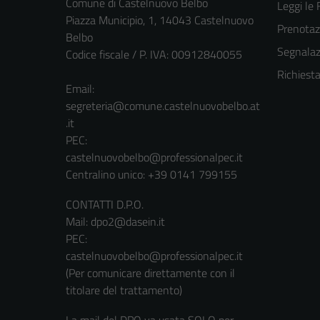
Comune di Castelnuovo Belbo
Leggi le
Piazza Municipio, 1, 14043 Castelnuovo
Prenota
Belbo
Segnalazi
Codice fiscale / P. IVA: 00912840055
Richiest
Email:
segreteria@comune.castelnuovobelbo.at
.it
PEC:
castelnuovobelbo@professionalpec.it
Centralino unico: +39 0141 799155
CONTATTI D.P.O.
Mail: dpo2@dasein.it
PEC:
castelnuovobelbo@professionalpec.it
(Per comunicare direttamente con il
titolare del trattamento)