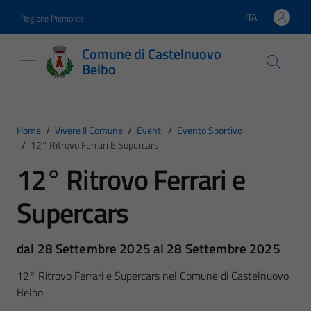
Vai ai contenuti
Vai al footer
ITA
Regione Piemonte
Lingua attiva:
Comune di Castelnuovo
Belbo
Home
/
Vivere Il Comune
/
Eventi
/
Evento Sportivo
/
12° Ritrovo Ferrari E Supercars
12° Ritrovo Ferrari e
Supercars
dal 28 Settembre 2025 al 28 Settembre 2025
12° Ritrovo Ferrari e Supercars nel Comune di Castelnuovo
Belbo.