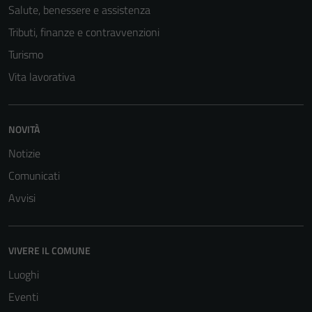
Salute, benessere e assistenza
Tributi, finanze e contravvenzioni
Turismo
Tecnici
Questi cookie
Vita lavorativa
sono necessari
per il
funzionamento
NOVITÀ
del sito e non
Notizie
possono
essere
Comunicati
disabilitati.
Avvisi
Questi cookie
non raccolgono
informazioni
VIVERE IL COMUNE
personali.
Luoghi
Eventi