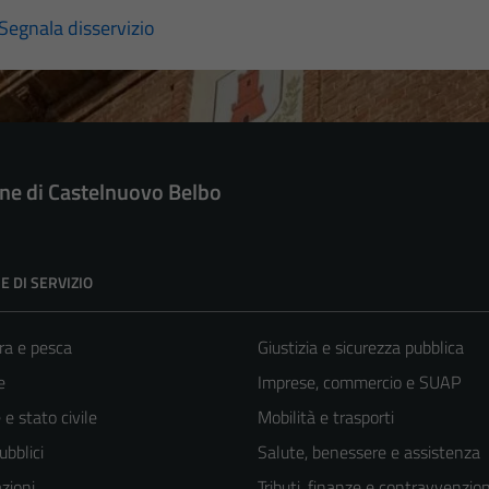
Segnala disservizio
e di Castelnuovo Belbo
E DI SERVIZIO
ra e pesca
Giustizia e sicurezza pubblica
e
Imprese, commercio e SUAP
e stato civile
Mobilità e trasporti
ubblici
Salute, benessere e assistenza
zioni
Tributi, finanze e contravvenzion