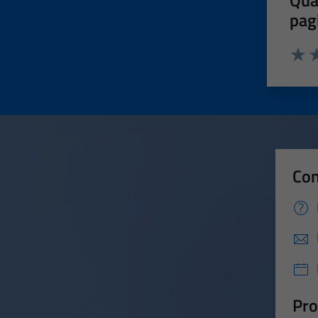
Qua
pag
Valut
Va
Con
Pro