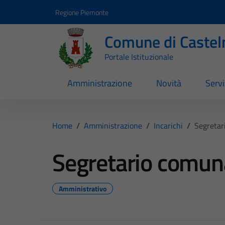
Vai ai contenuti
Vai al footer
Regione Piemonte
Comune di Castel
Portale Istituzionale
Amministrazione
Novità
Servi
Home
/
Amministrazione
/
Incarichi
/
Segretar
Segretario comun
Amministrativo