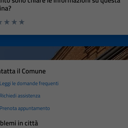
nto sono chiare le informazioni su questa
ina?
a 1 stelle su 5
luta 2 stelle su 5
Valuta 3 stelle su 5
Valuta 4 stelle su 5
Valuta 5 stelle su 5
tatta il Comune
Leggi le domande frequenti
Richiedi assistenza
Prenota appuntamento
blemi in città