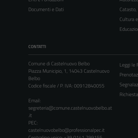
Documenti e Dati
Catasto,
Cultura 
Educazio
CONTATTI
Comune di Castelnuovo Belbo
Leggi le
Piazza Municipio, 1, 14043 Castelnuovo
Prenota
Belbo
Segnalazi
Codice fiscale / P. IVA: 00912840055
Richiest
Email:
segreteria@comune.castelnuovobelbo.at
.it
PEC:
castelnuovobelbo@professionalpec.it
Centralino unico: +39 0141 799155