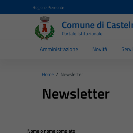
Vai ai contenuti
Vai al footer
Regione Piemonte
Comune di Castel
Portale Istituzionale
Amministrazione
Novità
Servi
Home
/
Newsletter
Newsletter
Nome o nome completo