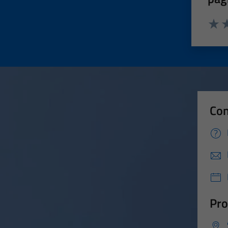
Valut
Va
Con
Pro