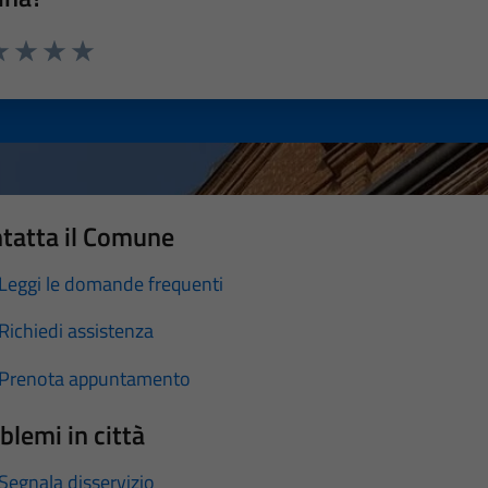
a 1 stelle su 5
luta 2 stelle su 5
Valuta 3 stelle su 5
Valuta 4 stelle su 5
Valuta 5 stelle su 5
tatta il Comune
Leggi le domande frequenti
Richiedi assistenza
Prenota appuntamento
blemi in città
Segnala disservizio