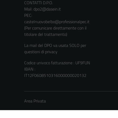
CONTATTI D.P.O.
Mail: dpo2@dasein.it
PEC:
castelnuovobelbo@professionalpec.it
(Per comunicare direttamente con il
titolare del trattamento)
La mail del DPO va usata SOLO per
questioni di privacy
Codice univoco fatturazione : UF9FUN
IBAN :
IT12F0608510316000000020132
Area Privata