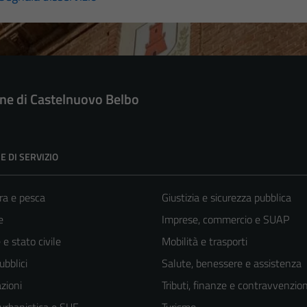
e di Castelnuovo Belbo
E DI SERVIZIO
ra e pesca
Giustizia e sicurezza pubblica
e
Imprese, commercio e SUAP
e stato civile
Mobilità e trasporti
ubblici
Salute, benessere e assistenza
zioni
Tributi, finanze e contravvenzion
 urbanistica e SUE
Turismo