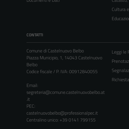
Cultura 
Educazio
CONTATTI
Comune di Castelnuovo Belbo
Leggi le
Piazza Municipio, 1, 14043 Castelnuovo
Prenota
Belbo
Segnalazi
Codice fiscale / P. IVA: 00912840055
Richiest
Email:
segreteria@comune.castelnuovobelbo.at
.it
PEC:
castelnuovobelbo@professionalpec.it
Centralino unico: +39 0141 799155