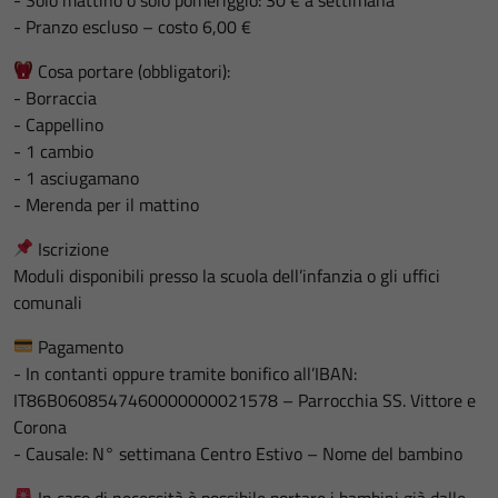
- Pranzo escluso – costo 6,00 €
Cosa portare (obbligatori):
- Borraccia
- Cappellino
- 1 cambio
- 1 asciugamano
- Merenda per il mattino
Iscrizione
Moduli disponibili presso la scuola dell’infanzia o gli uffici
comunali
Pagamento
- In contanti oppure tramite bonifico all’IBAN:
IT86B0608547460000000021578 – Parrocchia SS. Vittore e
Corona
- Causale: N° settimana Centro Estivo – Nome del bambino
In caso di necessità è possibile portare i bambini già dalle