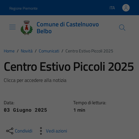
Vai ai contenuti
Vai al footer
ITA
Regione Piemonte
Lingua attiva:
Comune di Castelnuovo
Belbo
Home
/
Novità
/
Comunicati
/
Centro Estivo Piccoli 2025
Centro Estivo Piccoli 2025
Clicca per accedere alla notizia
Data:
Tempo di lettura:
1 min
03 Giugno 2025
Condividi
Vedi azioni