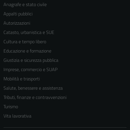
Anagrafe e stato civile
Appalti pubblici
Autorizzazioni
Catasto, urbanistica e SUE
Cultura e tempo libero
Educazione e formazione
Giustizia e sicurezza pubblica
Tecnici
Imprese, commercio e SUAP
Questi cookie
Mobilità e trasporti
sono necessari
per il
Salute, benessere e assistenza
funzionamento
Tributi, finanze e contravvenzioni
del sito e non
Turismo
possono
essere
Vita lavorativa
disabilitati.
Questi cookie