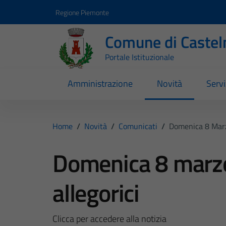
Vai ai contenuti
Vai al footer
Regione Piemonte
Comune di Castel
Portale Istituzionale
Amministrazione
Novità
Servi
Home
/
Novità
/
Comunicati
/
Domenica 8 Marzo
Domenica 8 marzo 
allegorici
Clicca per accedere alla notizia