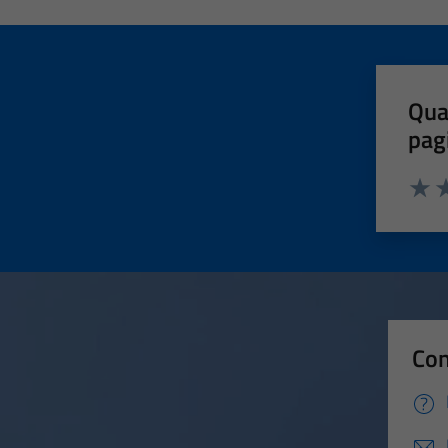
Qua
pag
Valut
Va
Con