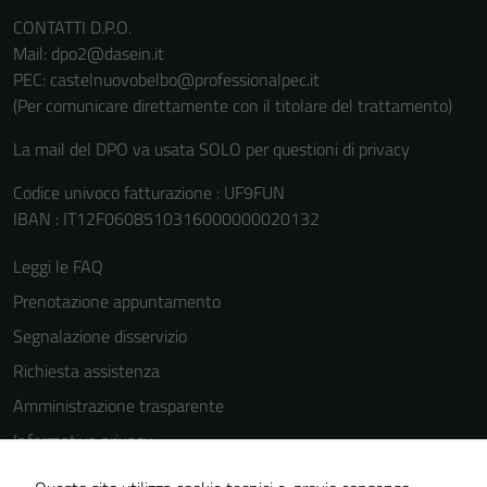
personali.
CONTATTI D.P.O.
Mail: dpo2@dasein.it
PEC: castelnuovobelbo@professionalpec.it
(Per comunicare direttamente con il titolare del trattamento)
La mail del DPO va usata SOLO per questioni di privacy
Codice univoco fatturazione : UF9FUN
IBAN : IT12F0608510316000000020132
Leggi le FAQ
Prenotazione appuntamento
Segnalazione disservizio
Richiesta assistenza
Amministrazione trasparente
Informativa privacy
Cookie Policy