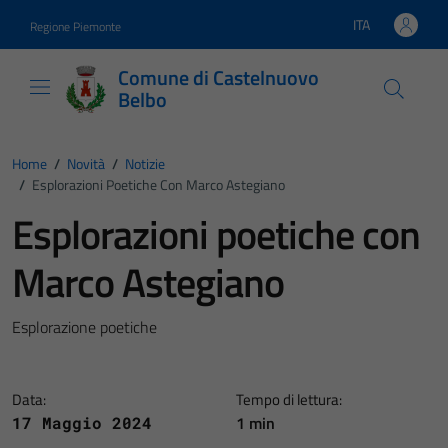
Vai ai contenuti
Vai al footer
ITA
Regione Piemonte
Lingua attiva:
Comune di Castelnuovo
Belbo
Home
/
Novità
/
Notizie
/
Esplorazioni Poetiche Con Marco Astegiano
Esplorazioni poetiche con
Marco Astegiano
Esplorazione poetiche
Data:
Tempo di lettura:
1 min
17 Maggio 2024