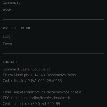
Comunicati
Avvisi
VIVERE IL COMUNE
Luoghi
Tecnici
Eventi
Questi cookie
sono necessari
per il
CONTATTI
funzionamento
Comune di Castelnuovo Belbo
del sito e non
Piazza Municipio, 1, 14043 Castelnuovo Belbo
possono
Codice fiscale / P. IVA: 00912840055
essere
disabilitati.
Email:
segreteria@comune.castelnuovobelbo.at.it
Questi cookie
PEC:
castelnuovobelbo@professionalpec.it
non raccolgono
Centralino unico: +39 0141 799155
informazioni