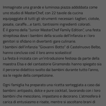
Immaginate una grande e luminosa piazza addobbata come
uno studio di MasterChef, con 22 tavole da cucina
equipaggiate di tutti gli strumenti necessari: taglieri, ciotole,
posate, caraffe….e tanti, tantissimi ingredienti colorati.
È il giorno della “Junior MasterChef Family Edition”, una festa
strepitosa dove i bambini della scuola dell’infanzia e i loro
genitori si sfidano in divertenti gare culinarie.
I bambini dell’infanzia “Giovanni Botto” di Castelnuovo Belbo,
hanno concluso così il loro anno scolastico!
La festa è iniziata con un’introduzione festosa da parte della
maestra Elsa e del cantastorie Giramondo: hanno spiegato sia
il percorso didattico svolto dai bambini durante tutto l’anno,
sia le regole della competizione.
Ogni famiglia ha preparato una ricetta sorteggiata a caso dai
bambini: antipasto, dolce e pure cocktail, lavorando con i loro
bambini che mescolano, impastano e decorano. L’atmosfera è
carica di entusiasmo e risate, mentre si ascoltano brani di