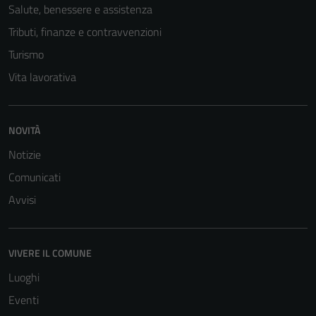
Salute, benessere e assistenza
essere
Tributi, finanze e contravvenzioni
disabilitati.
Questi cookie
Turismo
non raccolgono
Vita lavorativa
informazioni
personali.
NOVITÀ
Notizie
Comunicati
Avvisi
VIVERE IL COMUNE
Luoghi
Eventi