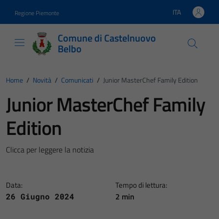
Vai ai contenuti
Vai al footer
ITA
Regione Piemonte
Lingua attiva:
Comune di Castelnuovo
Belbo
Home
/
Novità
/
Comunicati
/
Junior MasterChef Family Edition
Junior MasterChef Family
Edition
Clicca per leggere la notizia
Data:
Tempo di lettura:
2 min
26 Giugno 2024