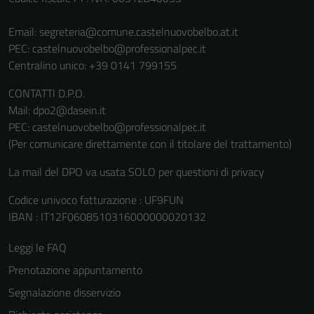
Tecnici
Questi cookie
Email:
segreteria@comune.castelnuovobelbo.at.it
sono necessari
PEC:
castelnuovobelbo@professionalpec.it
per il
Centralino unico: +39 0141 799155
funzionamento
del sito e non
CONTATTI D.P.O.
possono
Mail: dpo2@dasein.it
essere
PEC: castelnuovobelbo@professionalpec.it
disabilitati.
(Per comunicare direttamente con il titolare del trattamento)
Questi cookie
La mail del DPO va usata SOLO per questioni di privacy
non raccolgono
informazioni
Codice univoco fatturazione : UF9FUN
personali.
IBAN : IT12F0608510316000000020132
Leggi le FAQ
Prenotazione appuntamento
Segnalazione disservizio