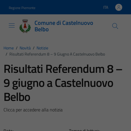
Vai ai contenuti
Vai al footer
ITA
Regione Piemonte
Lingua attiva:
Comune di Castelnuovo
Belbo
Home
/
Novità
/
Notizie
/
Risultati Referendum 8 – 9 Giugno A Castelnuovo Belbo
Risultati Referendum 8 –
9 giugno a Castelnuovo
Belbo
Clicca per accedere alla notizia
Data:
Tempo di lettura: