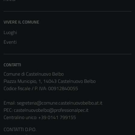
per il
funzionamento
del sito e non
VIVERE IL COMUNE
possono
essere
Luoghi
disabilitati.
Eventi
Questi cookie
non raccolgono
informazioni
CONTATTI
personali.
Comune di Castelnuovo Belbo
Piazza Municipio, 1, 14043 Castelnuovo Belbo
Codice fiscale / P. IVA: 00912840055
Email:
segreteria@comune.castelnuovobelbo.at.it
PEC:
castelnuovobelbo@professionalpec.it
Centralino unico: +39 0141 799155
CONTATTI D.P.O.