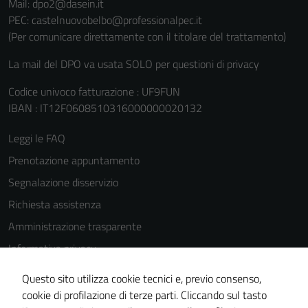
Mail: dpo2@dasein.it
PEC: castelnuovobelbo@professionalpec.it
(Per comunicare direttamente con il titolare del trattamento)
La mail del DPO va usata SOLO per questioni di privacy
Codice univoco fatturazione : UF9FUN
IBAN : IT12F0608510316000000020132
Leggi le FAQ
Prenotazione appuntamento
Segnalazione disservizio
Richiesta assistenza
Amministrazione trasparente
Informativa privacy
Cookie Policy
Questo sito utilizza cookie tecnici e, previo consenso,
Note legali
cookie di profilazione di terze parti. Cliccando sul tasto