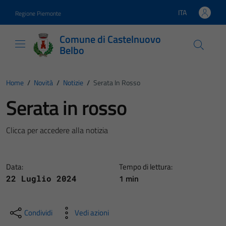
Vai ai contenuti
Vai al footer
ITA
Regione Piemonte
Lingua attiva:
Comune di Castelnuovo
Belbo
Home
/
Novità
/
Notizie
/
Serata In Rosso
Serata in rosso
Clicca per accedere alla notizia
Data:
Tempo di lettura:
1 min
22 Luglio 2024
Condividi
Vedi azioni