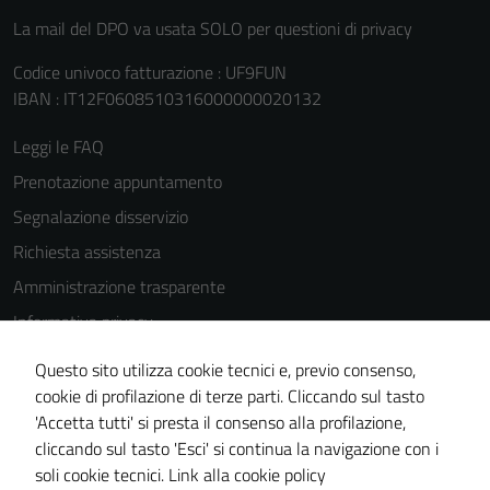
La mail del DPO va usata SOLO per questioni di privacy
Codice univoco fatturazione : UF9FUN
IBAN : IT12F0608510316000000020132
Leggi le FAQ
Prenotazione appuntamento
Segnalazione disservizio
Richiesta assistenza
Amministrazione trasparente
Informativa privacy
Cookie Policy
Questo sito utilizza cookie tecnici e, previo consenso,
Note legali
cookie di profilazione di terze parti. Cliccando sul tasto
'Accetta tutti' si presta il consenso alla profilazione,
Dichiarazione di accessibilità
cliccando sul tasto 'Esci' si continua la navigazione con i
Piano di miglioramento del sito
soli cookie tecnici.
Link alla cookie policy