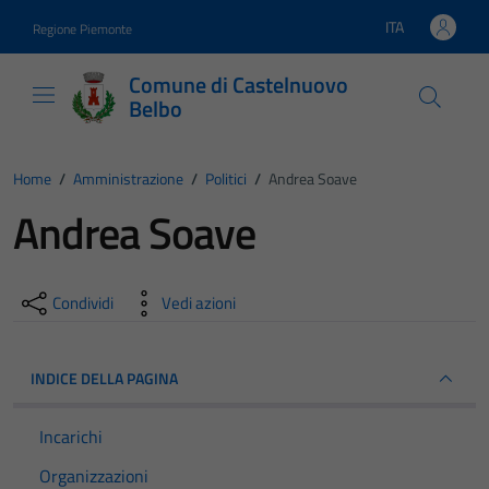
Vai ai contenuti
Vai al footer
ITA
Regione Piemonte
Lingua attiva:
Comune di Castelnuovo
Belbo
Home
/
Amministrazione
/
Politici
/
Andrea Soave
Andrea Soave
Condividi
Vedi azioni
INDICE DELLA PAGINA
Incarichi
Organizzazioni