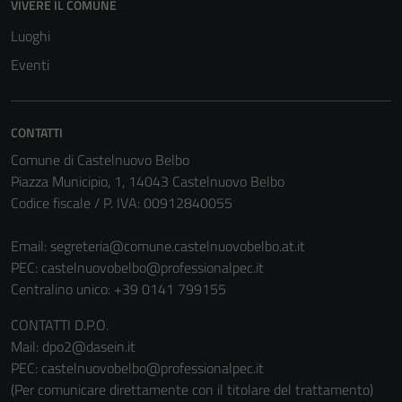
VIVERE IL COMUNE
Luoghi
Eventi
Tecnici
CONTATTI
Questi cookie
sono necessari
Comune di Castelnuovo Belbo
per il
Piazza Municipio, 1, 14043 Castelnuovo Belbo
funzionamento
Codice fiscale / P. IVA: 00912840055
del sito e non
possono
Email:
segreteria@comune.castelnuovobelbo.at.it
essere
PEC:
castelnuovobelbo@professionalpec.it
disabilitati.
Centralino unico: +39 0141 799155
Questi cookie
CONTATTI D.P.O.
non raccolgono
Mail: dpo2@dasein.it
informazioni
PEC: castelnuovobelbo@professionalpec.it
personali.
(Per comunicare direttamente con il titolare del trattamento)