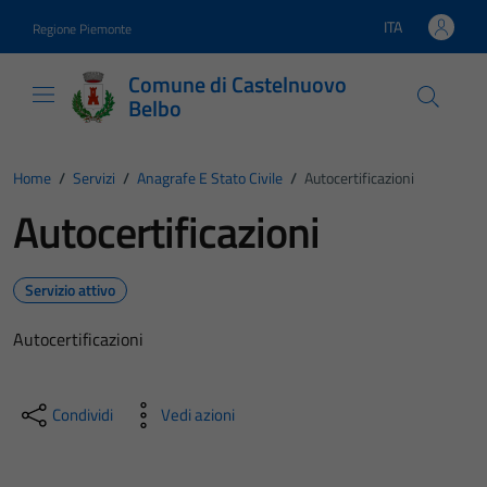
Vai ai contenuti
Vai al footer
ITA
Regione Piemonte
Lingua attiva:
Comune di Castelnuovo
Belbo
Home
/
Servizi
/
Anagrafe E Stato Civile
/
Autocertificazioni
Autocertificazioni
Servizio attivo
Autocertificazioni
Condividi
Vedi azioni