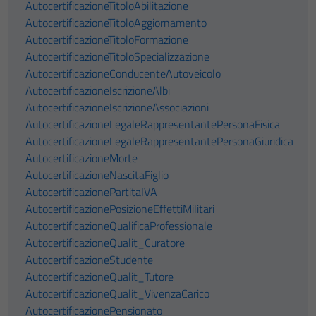
AutocertificazioneTitoloAbilitazione
AutocertificazioneTitoloAggiornamento
AutocertificazioneTitoloFormazione
AutocertificazioneTitoloSpecializzazione
AutocertificazioneConducenteAutoveicolo
AutocertificazioneIscrizioneAlbi
AutocertificazioneIscrizioneAssociazioni
AutocertificazioneLegaleRappresentantePersonaFisica
AutocertificazioneLegaleRappresentantePersonaGiuridica
AutocertificazioneMorte
AutocertificazioneNascitaFiglio
AutocertificazionePartitaIVA
AutocertificazionePosizioneEffettiMilitari
AutocertificazioneQualificaProfessionale
AutocertificazioneQualit_Curatore
AutocertificazioneStudente
AutocertificazioneQualit_Tutore
AutocertificazioneQualit_VivenzaCarico
AutocertificazionePensionato