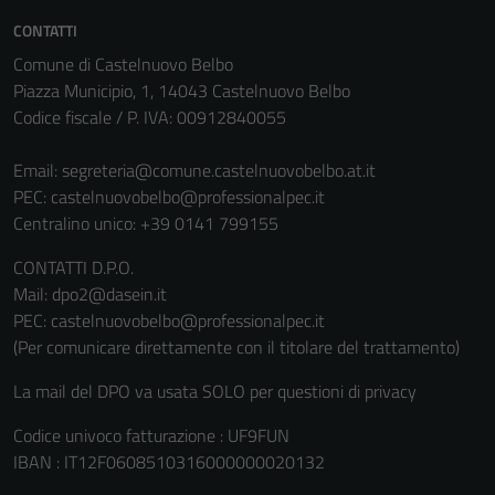
CONTATTI
Comune di Castelnuovo Belbo
Piazza Municipio, 1, 14043 Castelnuovo Belbo
Codice fiscale / P. IVA: 00912840055
Tecnici
Email:
segreteria@comune.castelnuovobelbo.at.it
Questi cookie
PEC:
castelnuovobelbo@professionalpec.it
sono necessari
Centralino unico: +39 0141 799155
per il
funzionamento
CONTATTI D.P.O.
del sito e non
Mail: dpo2@dasein.it
possono
PEC: castelnuovobelbo@professionalpec.it
essere
(Per comunicare direttamente con il titolare del trattamento)
disabilitati.
Questi cookie
La mail del DPO va usata SOLO per questioni di privacy
non raccolgono
Codice univoco fatturazione : UF9FUN
informazioni
IBAN : IT12F0608510316000000020132
personali.