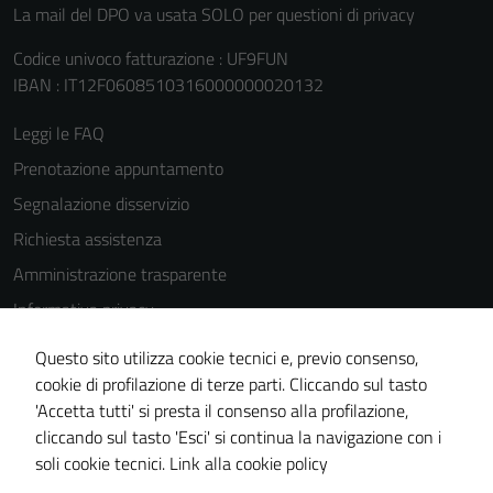
La mail del DPO va usata SOLO per questioni di privacy
Codice univoco fatturazione : UF9FUN
IBAN : IT12F0608510316000000020132
Leggi le FAQ
Prenotazione appuntamento
Segnalazione disservizio
Richiesta assistenza
Amministrazione trasparente
Informativa privacy
Cookie Policy
Questo sito utilizza cookie tecnici e, previo consenso,
Note legali
cookie di profilazione di terze parti. Cliccando sul tasto
'Accetta tutti' si presta il consenso alla profilazione,
Dichiarazione di accessibilità
cliccando sul tasto 'Esci' si continua la navigazione con i
Piano di miglioramento del sito
soli cookie tecnici.
Link alla cookie policy