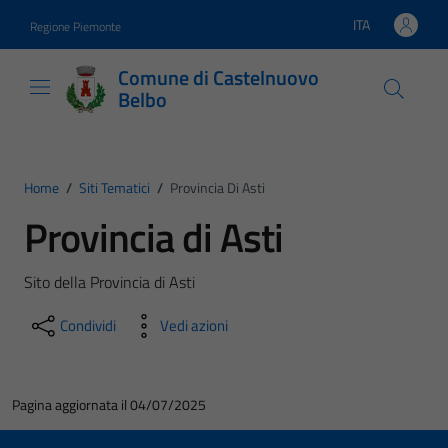
Vai ai contenuti
Vai al footer
ITA
Regione Piemonte
Lingua attiva:
Comune di Castelnuovo
Belbo
Home
/
Siti Tematici
/
Provincia Di Asti
Provincia di Asti
Sito della Provincia di Asti
Condividi
Vedi azioni
Pagina aggiornata il 04/07/2025