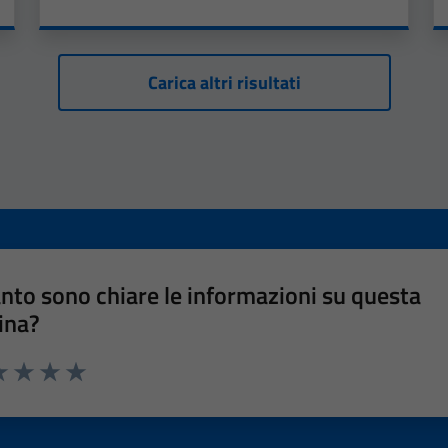
Carica altri risultati
nto sono chiare le informazioni su questa
ina?
a 1 stelle su 5
luta 2 stelle su 5
Valuta 3 stelle su 5
Valuta 4 stelle su 5
Valuta 5 stelle su 5