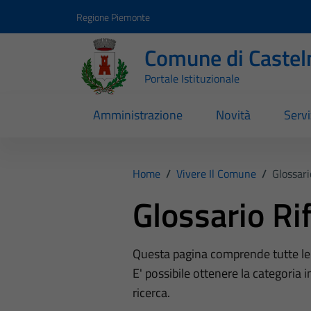
Vai ai contenuti
Vai al footer
Regione Piemonte
Comune di Castel
Portale Istituzionale
Amministrazione
Novità
Servi
Home
/
Vivere Il Comune
/
Glossari
Glossario Rif
Questa pagina comprende tutte le ca
E' possibile ottenere la categoria i
ricerca.