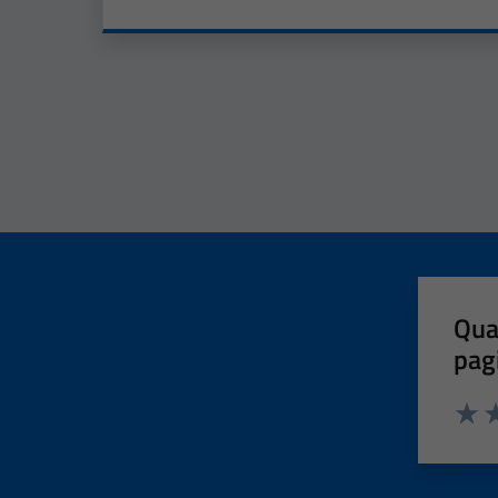
Qua
pag
Valut
Va