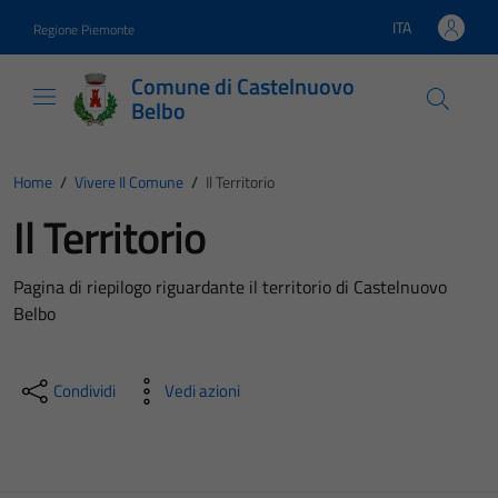
Vai ai contenuti
Vai al footer
ITA
Regione Piemonte
Lingua attiva:
Comune di Castelnuovo
Belbo
Home
/
Vivere Il Comune
/
Il Territorio
Il Territorio
Pagina di riepilogo riguardante il territorio di Castelnuovo
Belbo
Condividi
Vedi azioni