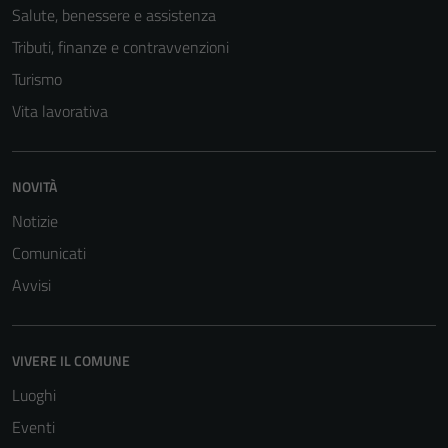
Salute, benessere e assistenza
Tributi, finanze e contravvenzioni
Tecnici
Turismo
Questi cookie
Vita lavorativa
sono necessari
per il
funzionamento
NOVITÀ
del sito e non
Notizie
possono
essere
Comunicati
disabilitati.
Avvisi
Questi cookie
non raccolgono
informazioni
VIVERE IL COMUNE
personali.
Luoghi
Eventi