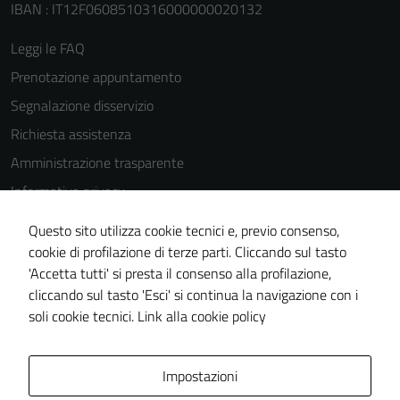
IBAN : IT12F0608510316000000020132
Leggi le FAQ
Prenotazione appuntamento
Segnalazione disservizio
Richiesta assistenza
Amministrazione trasparente
Informativa privacy
Cookie Policy
Questo sito utilizza cookie tecnici e, previo consenso,
Note legali
cookie di profilazione di terze parti. Cliccando sul tasto
'Accetta tutti' si presta il consenso alla profilazione,
Dichiarazione di accessibilità
cliccando sul tasto 'Esci' si continua la navigazione con i
Piano di miglioramento del sito
soli cookie tecnici.
Link alla cookie policy
Area Privata
Impostazioni