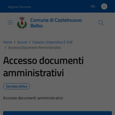
Vai ai contenuti
Vai al footer
ITA
Regione Piemonte
Lingua attiva:
Comune di Castelnuovo
Belbo
Home
/
Servizi
/
Catasto, Urbanistica E SUE
/
Accesso Documenti Amministrativi
Accesso documenti
amministrativi
Servizio attivo
Accesso documenti amministrativi