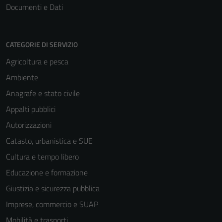
Documenti e Dati
Tecnici
CATEGORIE DI SERVIZIO
Questi cookie
Agricoltura e pesca
sono necessari
Ambiente
per il
funzionamento
Anagrafe e stato civile
del sito e non
Appalti pubblici
possono
Autorizzazioni
essere
disabilitati.
Catasto, urbanistica e SUE
Questi cookie
Cultura e tempo libero
non raccolgono
Educazione e formazione
informazioni
personali.
Giustizia e sicurezza pubblica
Imprese, commercio e SUAP
Mobilità e trasporti