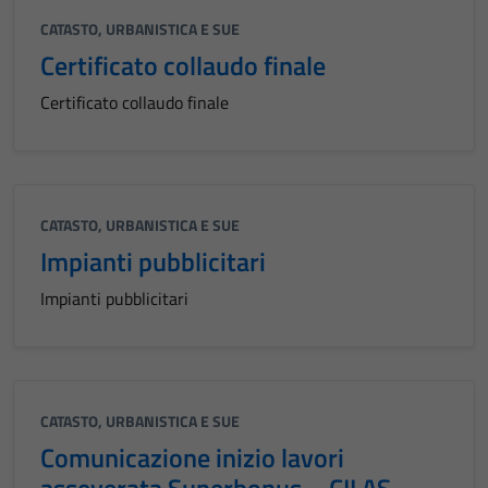
CATASTO, URBANISTICA E SUE
Certificato collaudo finale
Certificato collaudo finale
Tecnici
Questi cookie
sono necessari
per il
CATASTO, URBANISTICA E SUE
funzionamento
Impianti pubblicitari
del sito e non
Impianti pubblicitari
possono
essere
disabilitati.
Questi cookie
non raccolgono
CATASTO, URBANISTICA E SUE
informazioni
Comunicazione inizio lavori
personali.