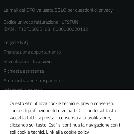
La mail del DPO va usata SOLO per questioni di privacy
Codice univoco fatturazione : UF9FUN
IBAN : IT12F0608510316000000020132
Leggi le FAQ
Prenotazione appuntamento
Segnalazione disservizio
Richiesta assistenza
Amministrazione trasparente
Informativa privacy
Cookie Policy
Questo sito utilizza cookie tecnici e, previo consenso,
Note legali
cookie di profilazione di terze parti. Cliccando sul tasto
'Accetta tutti' si presta il consenso alla profilazione,
Dichiarazione di accessibilità
cliccando sul tasto 'Esci' si continua la navigazione con i
Piano di miglioramento del sito
soli cookie tecnici.
Link alla cookie policy