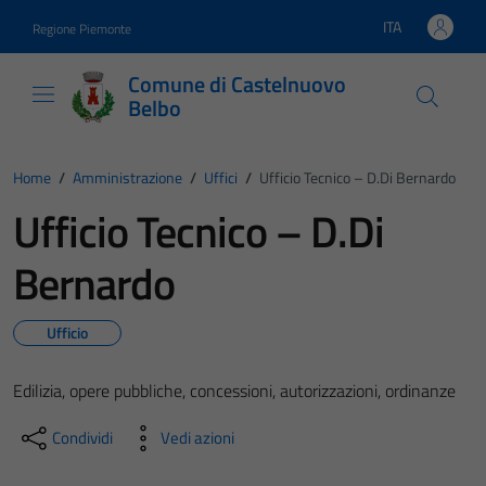
Vai ai contenuti
Vai al footer
ITA
Regione Piemonte
Lingua attiva:
Comune di Castelnuovo
Belbo
Home
/
Amministrazione
/
Uffici
/
Ufficio Tecnico – D.Di Bernardo
Ufficio Tecnico – D.Di
Bernardo
Ufficio
Edilizia, opere pubbliche, concessioni, autorizzazioni, ordinanze
Condividi
Vedi azioni