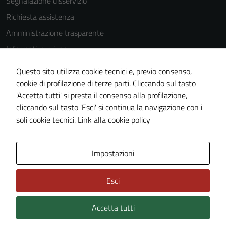
Segnalazione disservizio
Richiesta assistenza
Amministrazione trasparente
Informativa privacy
Cookie Policy
Questo sito utilizza cookie tecnici e, previo consenso,
Note legali
cookie di profilazione di terze parti. Cliccando sul tasto
'Accetta tutti' si presta il consenso alla profilazione,
Dichiarazione di accessibilità
cliccando sul tasto 'Esci' si continua la navigazione con i
Piano di miglioramento del sito
soli cookie tecnici.
Link alla cookie policy
Area Privata
Impostazioni
Esci
Accetta tutti
Credits: ©
Technical Design s.r.l.