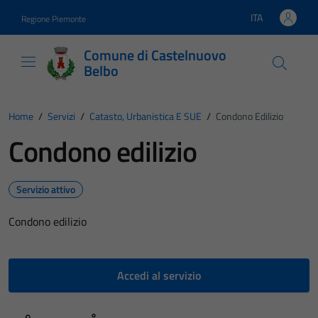
Vai ai contenuti
Vai al footer
ITA
Regione Piemonte
Lingua attiva:
Comune di Castelnuovo
Belbo
Home
/
Servizi
/
Catasto, Urbanistica E SUE
/
Condono Edilizio
Condono edilizio
Servizio attivo
Condono edilizio
Accedi al servizio