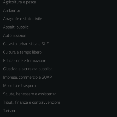
Agricoltura e pesca
Tecnici
Ambiente
Questi cookie
Anagrafe e stato civile
sono necessari
per il
Appalti pubblici
funzionamento
Autorizzazioni
del sito e non
Catasto, urbanistica e SUE
possono
essere
Cultura e tempo libero
disabilitati.
Educazione e formazione
Questi cookie
Giustizia e sicurezza pubblica
non raccolgono
informazioni
Imprese, commercio e SUAP
personali.
Mobilità e trasporti
Salute, benessere e assistenza
Tributi, finanze e contravvenzioni
Turismo