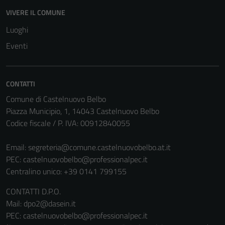
funzionamento
VIVERE IL COMUNE
del sito e non
possono
Luoghi
essere
Eventi
disabilitati.
Questi cookie
non raccolgono
CONTATTI
informazioni
Comune di Castelnuovo Belbo
personali.
Piazza Municipio, 1, 14043 Castelnuovo Belbo
Codice fiscale / P. IVA: 00912840055
Email:
segreteria@comune.castelnuovobelbo.at.it
PEC:
castelnuovobelbo@professionalpec.it
Centralino unico: +39 0141 799155
CONTATTI D.P.O.
Mail: dpo2@dasein.it
PEC: castelnuovobelbo@professionalpec.it