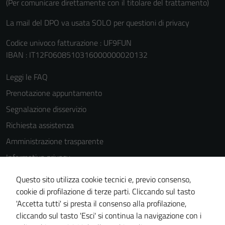
(Per comunicare direttamente con il titolare del trattamento)
La mail del DPO va usata SOLO per questioni di privacy
Codice univoco fatturazione : UF9FUN
IBAN : IT12F0608510316000000020132
Leggi le FAQ
Prenotazione appuntamento
Segnalazione disservizio
Richiesta assistenza
Amministrazione trasparente
Informativa privacy
Cookie Policy
Questo sito utilizza cookie tecnici e, previo consenso,
Note legali
cookie di profilazione di terze parti. Cliccando sul tasto
'Accetta tutti' si presta il consenso alla profilazione,
Dichiarazione di accessibilità
cliccando sul tasto 'Esci' si continua la navigazione con i
Piano di miglioramento del sito