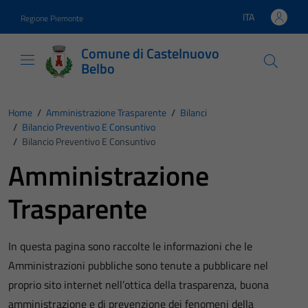
Vai ai contenuti
Vai al footer
ITA
Regione Piemonte
Lingua attiva:
Comune di Castelnuovo
Belbo
Home
/
Amministrazione Trasparente
/
Bilanci
/
Bilancio Preventivo E Consuntivo
/
Bilancio Preventivo E Consuntivo
Amministrazione
Trasparente
In questa pagina sono raccolte le informazioni che le
Amministrazioni pubbliche sono tenute a pubblicare nel
proprio sito internet nell’ottica della trasparenza, buona
amministrazione e di prevenzione dei fenomeni della