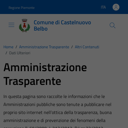
Vai ai contenuti
Vai al footer
ITA
Regione Piemonte
Lingua attiva:
Comune di Castelnuovo
Belbo
Home
/
Amministrazione Trasparente
/
Altri Contenuti
/
Dati Ulteriori
Amministrazione
Trasparente
In questa pagina sono raccolte le informazioni che le
Amministrazioni pubbliche sono tenute a pubblicare nel
proprio sito internet nell’ottica della trasparenza, buona
amministrazione e di prevenzione dei fenomeni della