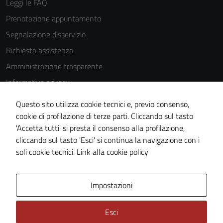
Leggi le FAQ
Prenotazione appuntamento
Segnalazione disservizio
Richiesta assistenza
Amministrazione trasparente
Informativa privacy
Cookie Policy
Questo sito utilizza cookie tecnici e, previo consenso,
Note legali
cookie di profilazione di terze parti. Cliccando sul tasto
'Accetta tutti' si presta il consenso alla profilazione,
Dichiarazione di accessibilità
cliccando sul tasto 'Esci' si continua la navigazione con i
Piano di miglioramento del sito
soli cookie tecnici.
Link alla cookie policy
Area Privata
Impostazioni
Esci