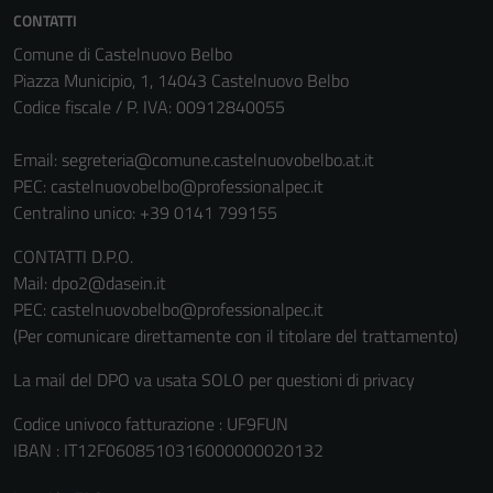
essere
CONTATTI
disabilitati.
Comune di Castelnuovo Belbo
Questi cookie
Piazza Municipio, 1, 14043 Castelnuovo Belbo
non raccolgono
Codice fiscale / P. IVA: 00912840055
informazioni
personali.
Email:
segreteria@comune.castelnuovobelbo.at.it
PEC:
castelnuovobelbo@professionalpec.it
Centralino unico: +39 0141 799155
CONTATTI D.P.O.
Mail: dpo2@dasein.it
PEC: castelnuovobelbo@professionalpec.it
(Per comunicare direttamente con il titolare del trattamento)
La mail del DPO va usata SOLO per questioni di privacy
Codice univoco fatturazione : UF9FUN
IBAN : IT12F0608510316000000020132