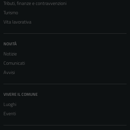
Tributi, finanze e contravvenzioni
Turismo
Vita lavorativa
NOVITÀ
Notizie
Comunicati
Avvisi
Tecnici
Questi cookie
VIVERE IL COMUNE
sono necessari
per il
Luoghi
funzionamento
Eventi
del sito e non
possono