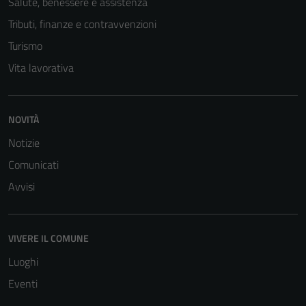
Salute, benessere e assistenza
Tributi, finanze e contravvenzioni
Turismo
Vita lavorativa
NOVITÀ
Notizie
Comunicati
Avvisi
Tecnici
Questi cookie
sono necessari
VIVERE IL COMUNE
per il
Luoghi
funzionamento
Eventi
del sito e non
possono