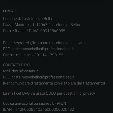
essere
disabilitati.
CONTATTI
Questi cookie
Comune di Castelnuovo Belbo
non raccolgono
Piazza Municipio, 1, 14043 Castelnuovo Belbo
informazioni
Codice fiscale / P. IVA: 00912840055
personali.
Email:
segreteria@comune.castelnuovobelbo.at.it
PEC:
castelnuovobelbo@professionalpec.it
Centralino unico: +39 0141 799155
CONTATTI D.P.O.
Mail: dpo2@dasein.it
PEC: castelnuovobelbo@professionalpec.it
(Per comunicare direttamente con il titolare del trattamento)
La mail del DPO va usata SOLO per questioni di privacy
Codice univoco fatturazione : UF9FUN
IBAN : IT12F0608510316000000020132