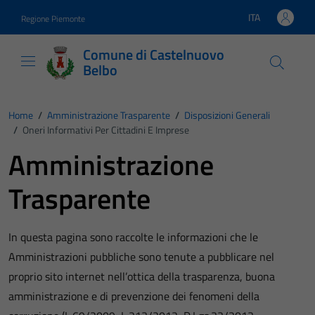
Vai ai contenuti
Vai al footer
ITA
Regione Piemonte
Lingua attiva:
Comune di Castelnuovo
Belbo
Home
/
Amministrazione Trasparente
/
Disposizioni Generali
/
Oneri Informativi Per Cittadini E Imprese
Amministrazione
Trasparente
In questa pagina sono raccolte le informazioni che le
Amministrazioni pubbliche sono tenute a pubblicare nel
proprio sito internet nell’ottica della trasparenza, buona
amministrazione e di prevenzione dei fenomeni della