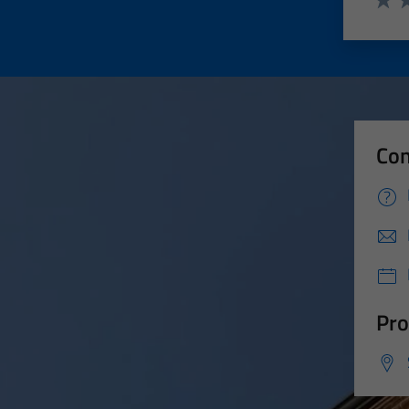
Valut
Va
Con
Pro