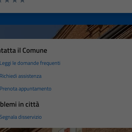
a 1 stelle su 5
luta 2 stelle su 5
Valuta 3 stelle su 5
Valuta 4 stelle su 5
Valuta 5 stelle su 5
tatta il Comune
Leggi le domande frequenti
Richiedi assistenza
Prenota appuntamento
blemi in città
Segnala disservizio