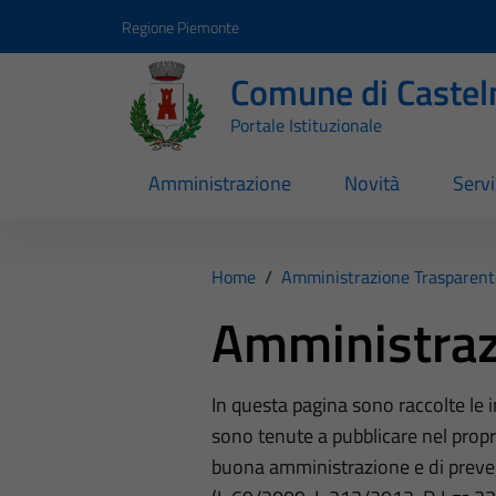
Vai ai contenuti
Vai al footer
Regione Piemonte
Comune di Castel
Portale Istituzionale
Amministrazione
Novità
Servi
Home
/
Amministrazione Trasparent
Amministraz
In questa pagina sono raccolte le
sono tenute a pubblicare nel propri
buona amministrazione e di preve