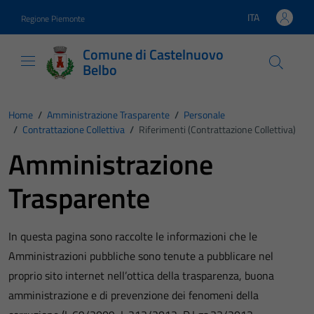
Vai ai contenuti
Vai al footer
ITA
Regione Piemonte
Lingua attiva:
Comune di Castelnuovo
Belbo
Home
/
Amministrazione Trasparente
/
Personale
/
Contrattazione Collettiva
/
Riferimenti (Contrattazione Collettiva)
Amministrazione
Trasparente
In questa pagina sono raccolte le informazioni che le
Amministrazioni pubbliche sono tenute a pubblicare nel
proprio sito internet nell’ottica della trasparenza, buona
amministrazione e di prevenzione dei fenomeni della