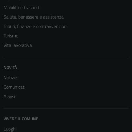
Mobilità e trasporti
Salute, benessere e assistenza
Tributi, finanze e contravvenzioni
Tecnici
Turismo
Questi cookie
sono necessari
Vita lavorativa
per il
funzionamento
del sito e non
NOVITÀ
possono
Notizie
essere
disabilitati.
Comunicati
Questi cookie
Avvisi
non raccolgono
informazioni
personali.
VIVERE IL COMUNE
Luoghi