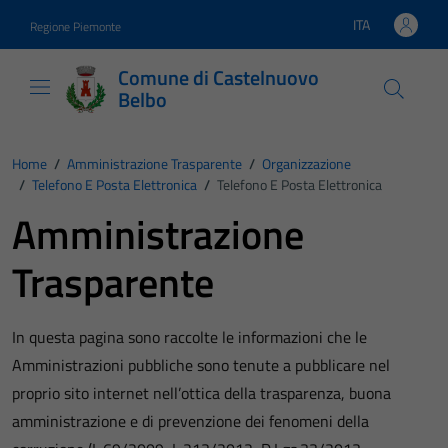
Vai ai contenuti
Vai al footer
ITA
Regione Piemonte
Lingua attiva:
Comune di Castelnuovo
Belbo
Home
/
Amministrazione Trasparente
/
Organizzazione
/
Telefono E Posta Elettronica
/
Telefono E Posta Elettronica
Amministrazione
Trasparente
In questa pagina sono raccolte le informazioni che le
Amministrazioni pubbliche sono tenute a pubblicare nel
proprio sito internet nell’ottica della trasparenza, buona
amministrazione e di prevenzione dei fenomeni della