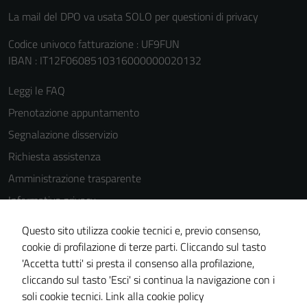
La mail del DPO va usata SOLO per questioni di privacy
Codice univoco fatturazione : UF9FUN
IBAN : IT12F0608510316000000020132
Leggi le FAQ
Prenotazione appuntamento
Segnalazione disservizio
Richiesta assistenza
Amministrazione trasparente
Informativa privacy
Cookie Policy
Questo sito utilizza cookie tecnici e, previo consenso,
Note legali
cookie di profilazione di terze parti. Cliccando sul tasto
'Accetta tutti' si presta il consenso alla profilazione,
Dichiarazione di accessibilità
cliccando sul tasto 'Esci' si continua la navigazione con i
Piano di miglioramento del sito
soli cookie tecnici.
Link alla cookie policy