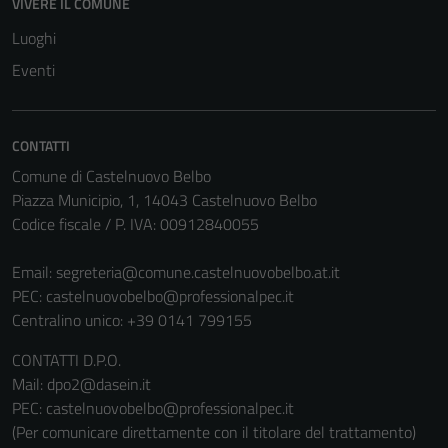
VIVERE IL COMUNE
del sito e non
Luoghi
possono
Eventi
essere
disabilitati.
Questi cookie
non raccolgono
CONTATTI
informazioni
Comune di Castelnuovo Belbo
personali.
Piazza Municipio, 1, 14043 Castelnuovo Belbo
Codice fiscale / P. IVA: 00912840055
Email:
segreteria@comune.castelnuovobelbo.at.it
PEC:
castelnuovobelbo@professionalpec.it
Centralino unico: +39 0141 799155
CONTATTI D.P.O.
Mail: dpo2@dasein.it
PEC: castelnuovobelbo@professionalpec.it
(Per comunicare direttamente con il titolare del trattamento)